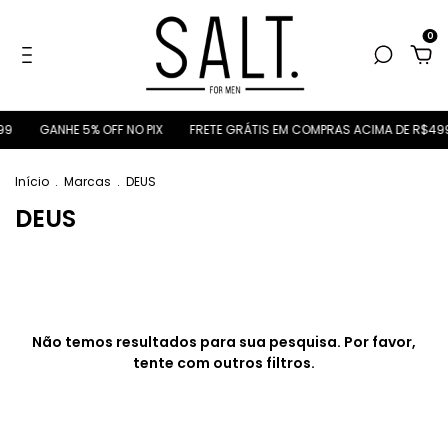
0
99
GANHE 5% OFF NO PIX
FRETE GRÁTIS EM COMPRAS ACIMA DE R$49
Início
.
Marcas
.
DEUS
DEUS
Não temos resultados para sua pesquisa. Por favor,
tente com outros filtros.