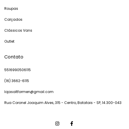
Roupas
Calçados
Clássicos Vans
Outlet
Contato
5516990506115
(16) 3662-6115
lojasaltformen@gmail.com
Rua Coronel Joaquim Alves, 315 - Centro, Batatais - SP, 14.300-043