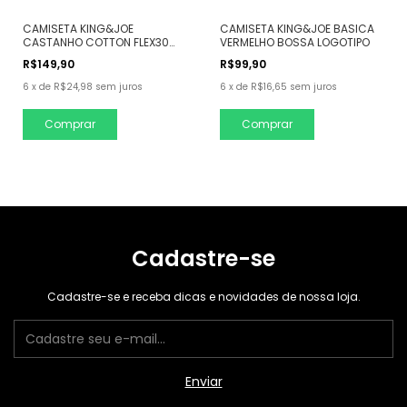
CAMISETA KING&JOE
CAMISETA KING&JOE BASICA
CASTANHO COTTON FLEX30
VERMELHO BOSSA LOGOTIPO
LOGO
R$149,90
R$99,90
6
x
de
R$24,98
sem juros
6
x
de
R$16,65
sem juros
Comprar
Comprar
Cadastre-se
Cadastre-se e receba dicas e novidades de nossa loja.