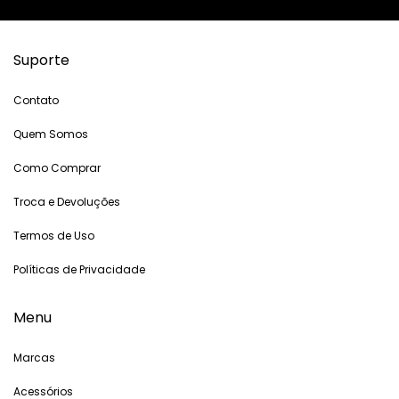
Suporte
Contato
Quem Somos
Como Comprar
Troca e Devoluções
Termos de Uso
Políticas de Privacidade
Menu
Marcas
Acessórios