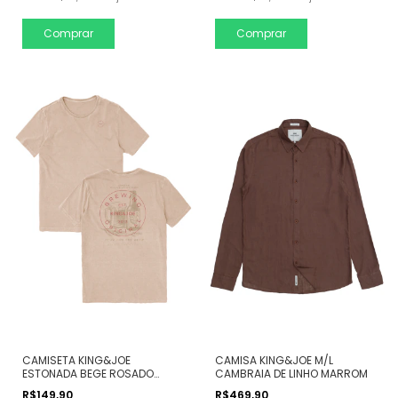
Comprar
Comprar
CAMISETA KING&JOE
CAMISA KING&JOE M/L
ESTONADA BEGE ROSADO
CAMBRAIA DE LINHO MARROM
BREWING
R$149,90
R$469,90