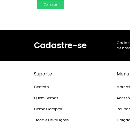
Comprar
Cadastre-se
Cadast
de noss
Suporte
Menu
Contato
Marca
Quem Somos
Acessó
Como Comprar
Roupa
Troca e Devoluções
Calça