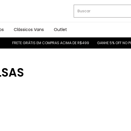
os
Clássicos Vans
Outlet
FRETE GRÁTIS EM COMPRAS ACIMA DE R$499
GANHE 5% OFF NO PIX
LSAS