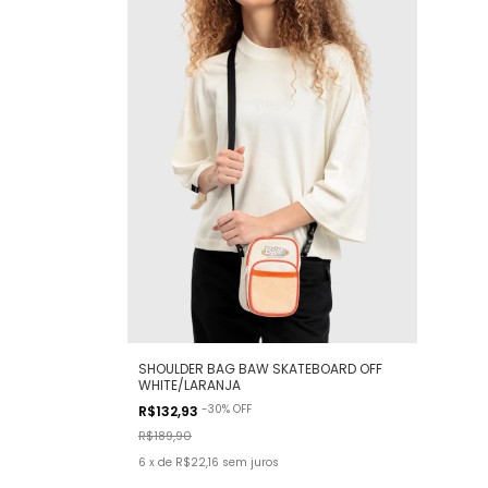
SHOULDER BAG BAW SKATEBOARD OFF
WHITE/LARANJA
-
30
%
OFF
R$132,93
R$189,90
6
x
de
R$22,16
sem juros