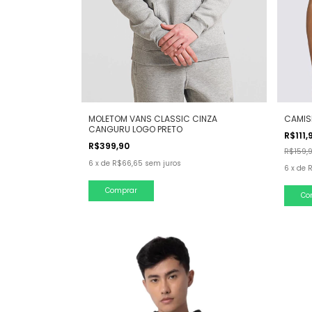
MOLETOM VANS CLASSIC CINZA
CAMISE
CANGURU LOGO PRETO
R$111,
R$399,90
R$159,
6
x
de
R$66,65
sem juros
6
x
de
R
Comprar
Co