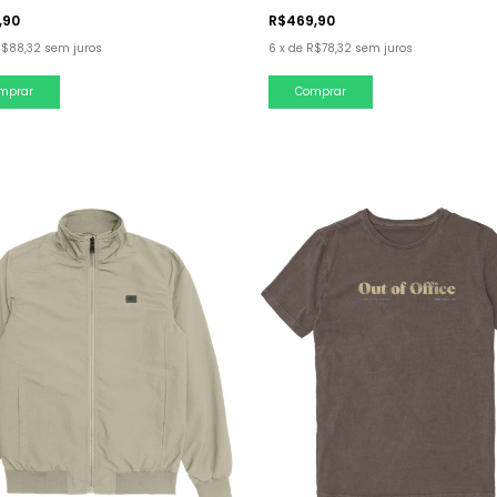
,90
R$469,90
R$88,32
sem juros
6
x
de
R$78,32
sem juros
mprar
Comprar