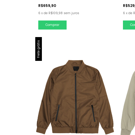
R$659,90
R$529
6
x
de
R$109,98
sem juros
6
x
de
Comprar
Co
Frete grátis