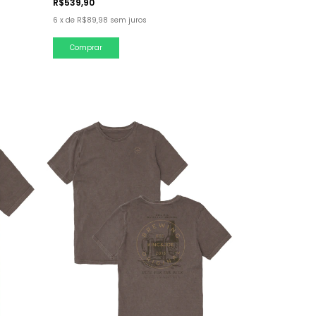
R$539,90
6
x
de
R$89,98
sem juros
Comprar