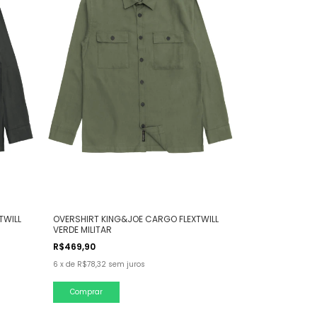
TWILL
OVERSHIRT KING&JOE CARGO FLEXTWILL
VERDE MILITAR
R$469,90
6
x
de
R$78,32
sem juros
Comprar