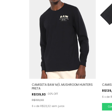
CAMISETA BAW M/L MUSHROOM HUNTERS
CAMIS
PRETA
R$139
-
30
%
OFF
R$139,93
6
x
de
R$199,90
6
x
de
R$23,32
sem juros
Co