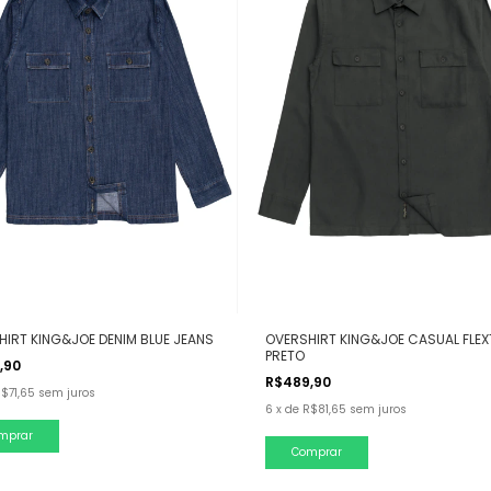
HIRT KING&JOE DENIM BLUE JEANS
OVERSHIRT KING&JOE CASUAL FLEX
PRETO
,90
R$489,90
$71,65
sem juros
6
x
de
R$81,65
sem juros
mprar
Comprar