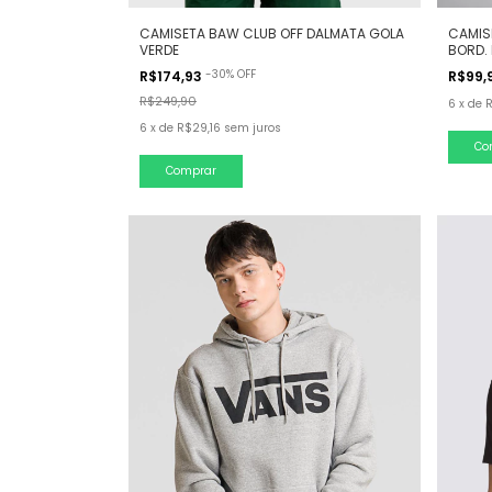
CAMISETA BAW CLUB OFF DALMATA GOLA
CAMIS
VERDE
BORD.
-
30
%
OFF
R$174,93
R$99,
R$249,90
6
x
de
R
6
x
de
R$29,16
sem juros
Co
Comprar