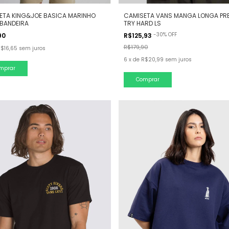
ETA KING&JOE BASICA MARINHO
CAMISETA VANS MANGA LONGA PR
 BANDEIRA
TRY HARD LS
-
30
%
OFF
90
R$125,93
R$179,90
$16,65
sem juros
6
x
de
R$20,99
sem juros
mprar
Comprar