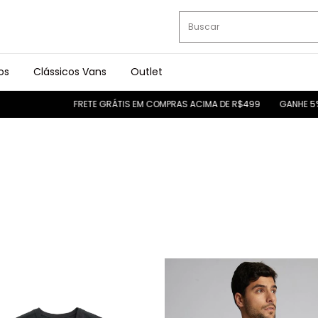
os
Clássicos Vans
Outlet
RETE GRÁTIS EM COMPRAS ACIMA DE R$499
GANHE 5% OFF NO PIX
FR