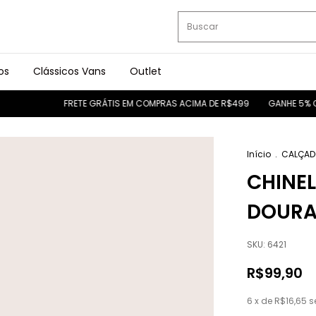
os
Clássicos Vans
Outlet
FRETE GRÁTIS EM COMPRAS ACIMA DE R$499
GANHE 5% OFF NO PIX
Início
.
CALÇAD
CHINE
DOUR
SKU:
6421
R$99,90
6
x de
R$16,65
s