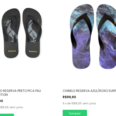
O RESERVA PRETO PICA PAU
CHINELO RESERVA AZUL/ROXO SUR
RTION
R$99,90
90
6
x
de
R$16,65
sem juros
$16,65
sem juros
Comprar