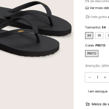
5% de desconto
Ver mais det
Frete grátis
Tamanho:
34
34
35
Cores:
PRETO
PRETO
Atenção, últi
1
em estoque
Meios de 