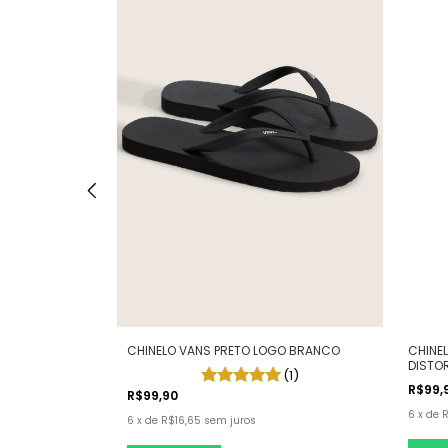
PICA PAU WAVES
CHINELO VANS PRETO LOGO BRANCO
CHINEL
DISTO
(1)
R$99,
R$99,90
6
x
de
R
6
x
de
R$16,65
sem juros