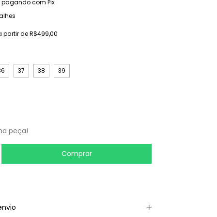
pagando com Pix
alhes
a partir de
R$499,00
36
37
38
39
ma peça!
envio