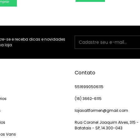
mprar
re-se e receba dicas e novidades
a loja.
Contato
s
5516990506115
rios
(16) 3662-6115
s
lojasaltformen@gmail.com
dos
Rua Coronel Joaquim Alves, 315 - 
Batatais - SP, 14.300-043
cos Vans