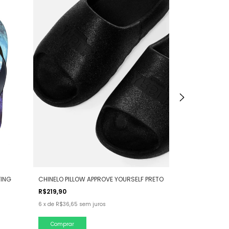
CHINELO PILLOW APPROVE YOURSELF PRETO
FING
CHINELO VANS
R$219,90
R$99,90
6
x
de
R$36,65
sem juros
6
x
de
R$16,65
se
Comprar