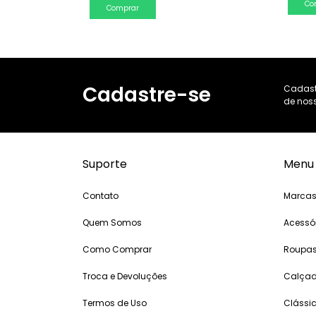
Co
Comprar
Cadastre-se
Cadast
de noss
Suporte
Menu
Contato
Marca
Quem Somos
Acessó
Como Comprar
Roupa
Troca e Devoluções
Calça
Termos de Uso
Clássi