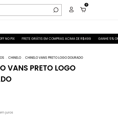
0
FRETE GRÁTIS EM COMPRAS ACIMA DE R$499
GANHE 5% OFF NO PIX
OS
.
CHINELO
.
CHINELO VANS PRETO LOGO DOURADO
LO VANS PRETO LOGO
ADO
em juros