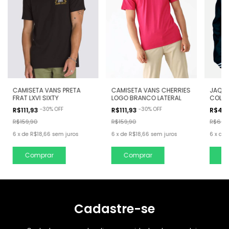
JAQUE
CAMISETA VANS PRETA
CAMISETA VANS CHERRIES
COLLE
FRAT LXVI SIXTY
LOGO BRANCO LATERAL
-
30
%
OFF
-
30
%
OFF
R$44
R$111,93
R$111,93
R$629
R$159,90
R$159,90
6
x
de
6
x
de
R$18,66
sem juros
6
x
de
R$18,66
sem juros
C
Comprar
Comprar
Cadastre-se