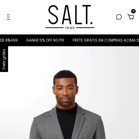
0
499
GANHE 5% OFF NO PIX
FRETE GRÁTIS EM COMPRAS ACIMA DE R$4
Frete grátis