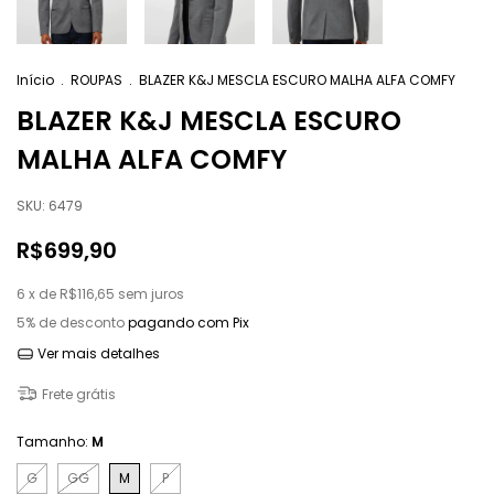
Início
.
ROUPAS
.
BLAZER K&J MESCLA ESCURO MALHA ALFA COMFY
BLAZER K&J MESCLA ESCURO
MALHA ALFA COMFY
SKU:
6479
R$699,90
6
x de
R$116,65
sem juros
5% de desconto
pagando com Pix
Ver mais detalhes
Frete grátis
Tamanho:
M
G
GG
M
P